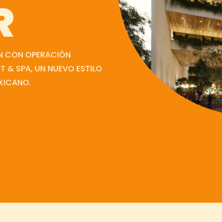
dades
R
ción
EN CON OPERACIÓN
T & SPA, UN NUEVO ESTILO
EXICANO.
a
ef