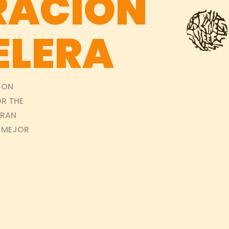
RACIÓN
ELERA
CON
R THE
GRAN
L MEJOR