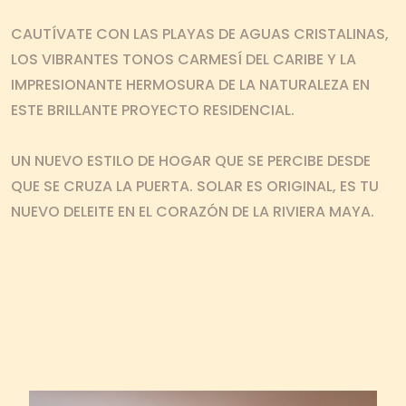
CAUTÍVATE CON LAS PLAYAS DE AGUAS CRISTALINAS,
AVE CTM (46) ENTRE AVE. NTE Y
LOS VIBRANTES TONOS CARMESÍ DEL CARIBE Y LA
COZUMEL, CONDOMINIO STUDIO
IMPRESIONANTE HERMOSURA DE LA NATURALEZA EN
ONE COLONIA ZAZIL HA, PLAYA
ESTE BRILLANTE PROYECTO RESIDENCIAL.
DEL CARMEN QUINTANA ROO,
UN NUEVO ESTILO DE HOGAR QUE SE PERCIBE DESDE
MÉXICO.
QUE SE CRUZA LA PUERTA. SOLAR ES ORIGINAL, ES TU
EMAIL:
SALES@SIMCA.MX
NUEVO DELEITE EN EL CORAZÓN DE LA RIVIERA MAYA.
TELÉFONO DE CONTACTO
800 56 SIMCA (74622)